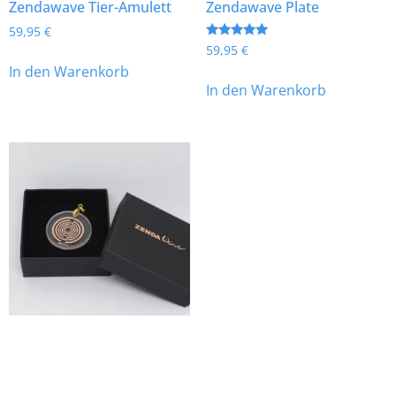
Zendawave Tier-Amulett
Zendawave Plate
59,95
€
Bewertet
59,95
€
mit
In den Warenkorb
5.00
von 5
In den Warenkorb
Zendawave Medallion
Bewertet
69,95
€