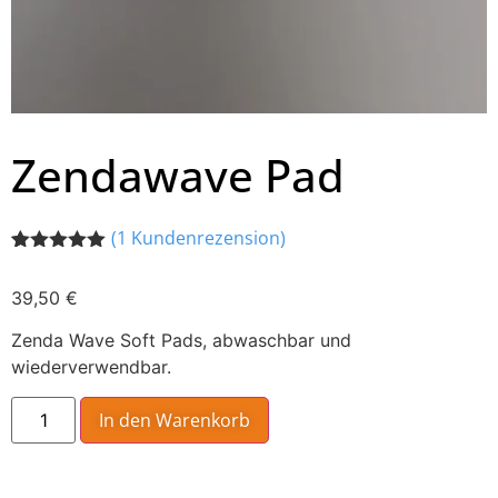
Zendawave Pad
(
1
Kundenrezension)
Bewertet mit
1
5.00
von 5,
39,50
€
basierend
auf
Kundenbewertung
Zenda Wave Soft Pads, abwaschbar und
wiederverwendbar.
In den Warenkorb